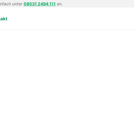
infach unter
08531 2494 111
an.
takt