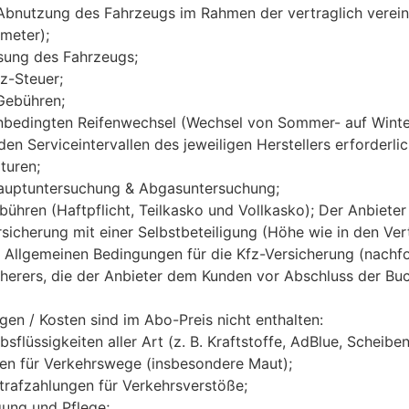
Abnutzung des Fahrzeugs im Rahmen der vertraglich verein
ometer);
ssung des Fahrzeugs;
fz-Steuer;
Gebühren;
onbedingten Reifenwechsel (Wechsel von Sommer- auf Winte
den Serviceintervallen des jeweiligen Herstellers erforderl
turen;
Hauptuntersuchung & Abgasuntersuchung
;
ühren (Haftpflicht, Teilkasko und Vollkasko); Der Anbieter
sicherung mit einer Selbstbeteiligung (Höhe wie in den Ver
e Allgemeinen Bedingungen für die Kfz-Versicherung (nachf
icherers, die der Anbieter dem Kunden vor Abschluss der B
gen / Kosten sind im Abo-Preis nicht enthalten:
ebsflüssigkeiten aller Art (z. B. Kraftstoffe, AdBlue, Schei
n für Verkehrswege (insbesondere Maut);
trafzahlungen für Verkehrsverstöße;
gung und Pflege;