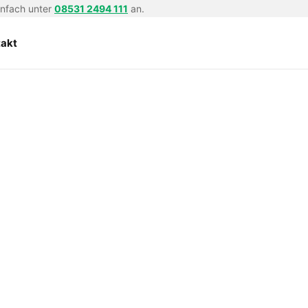
infach unter
08531 2494 111
an.
takt