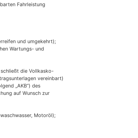
barten Fahrleistung
rreifen und umgekehrt);
ichen Wartungs- und
 schließt die
Vollkasko-
tragsunterlagen vereinbart)
olgend „AKB“) des
uchung auf Wunsch zur
benwaschwasser, Motoröl);