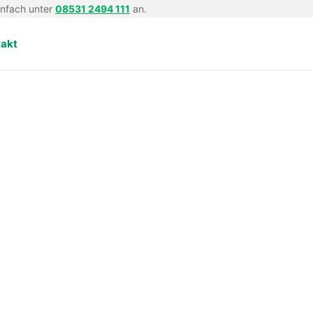
infach unter
08531 2494 111
an.
takt