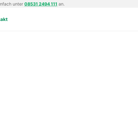
infach unter
08531 2494 111
an.
takt