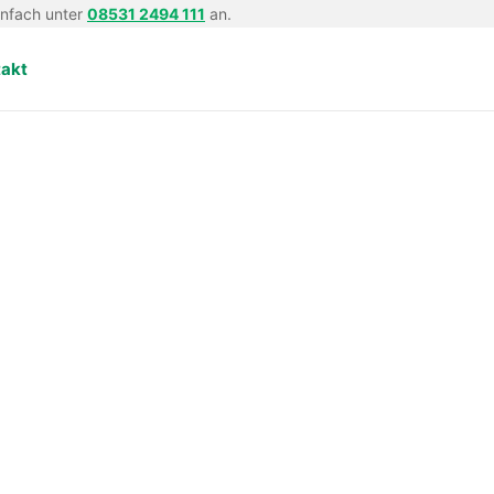
infach unter
08531 2494 111
an.
takt