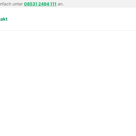
infach unter
08531 2494 111
an.
takt