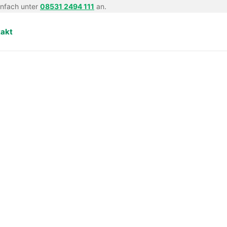
infach unter
08531 2494 111
an.
takt