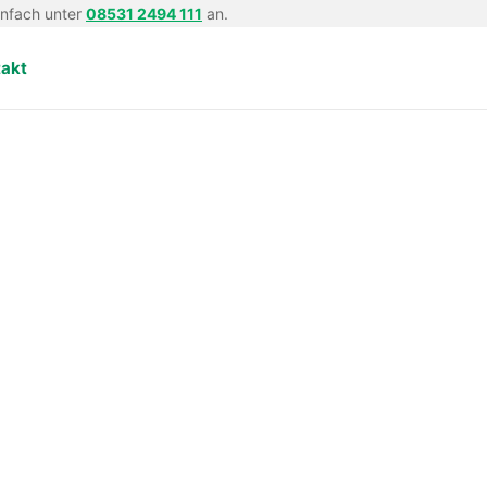
infach unter
08531 2494 111
an.
takt