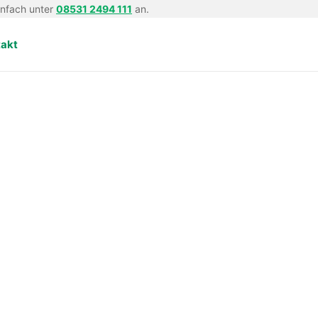
infach unter
08531 2494 111
an.
takt