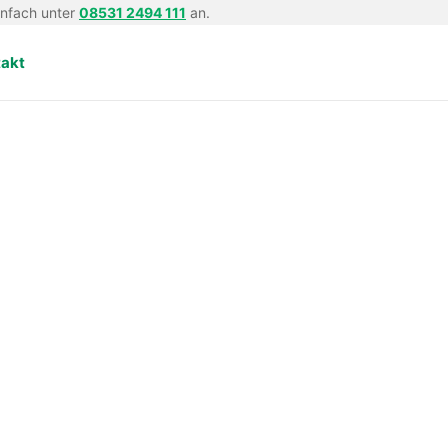
infach unter
08531 2494 111
an.
takt