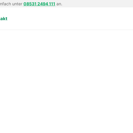
infach unter
08531 2494 111
an.
takt