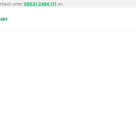
infach unter
08531 2494 111
an.
takt