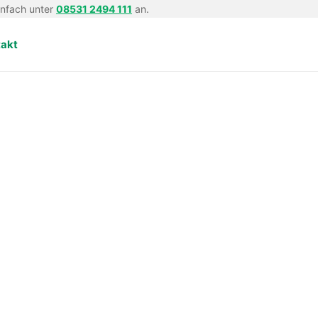
infach unter
08531 2494 111
an.
takt